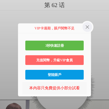
第 62 话
VIP卡過期，賬戶閱幣不足
3秒快速註冊
充值閱幣，升級VIP會員
登陸賬戶
本內容只免費提供小部分試看