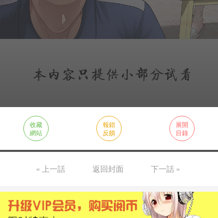
收藏
報錯
展開
網站
反饋
目錄
« 上一話
返回封面
下一話 »