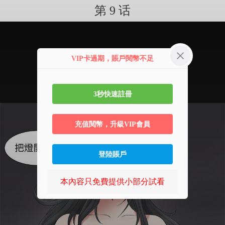
第 9 话
VIP卡過期，賬戶閱幣不足
3秒快速註冊
充值閱幣，升級VIP會員
登陸賬戶
本內容只免費提供小部分試看