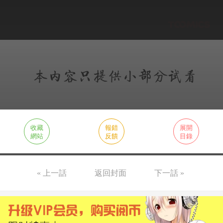
收藏
報錯
展開
網站
反饋
目錄
« 上一話
返回封面
下一話 »