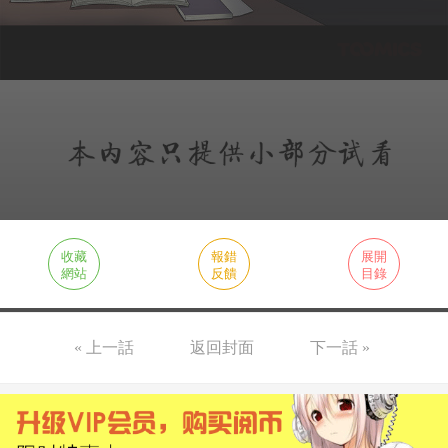
收藏
報錯
展開
網站
反饋
目錄
« 上一話
返回封面
下一話 »