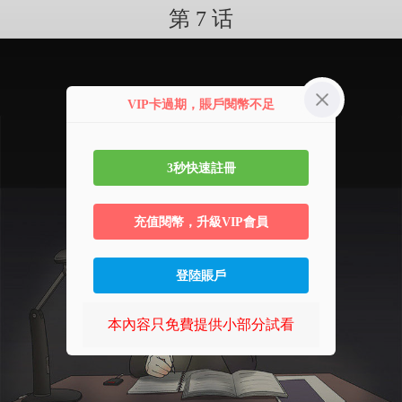
第 7 话
VIP卡過期，賬戶閱幣不足
3秒快速註冊
充值閱幣，升級VIP會員
登陸賬戶
本內容只免費提供小部分試看