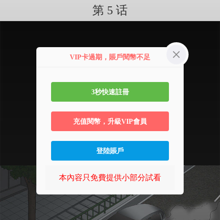
第 5 话
VIP卡過期，賬戶閱幣不足
3秒快速註冊
充值閱幣，升級VIP會員
登陸賬戶
本內容只免費提供小部分試看