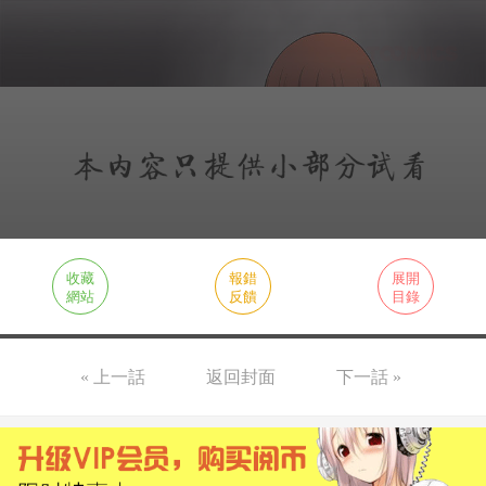
收藏
報錯
展開
網站
反饋
目錄
« 上一話
返回封面
下一話 »