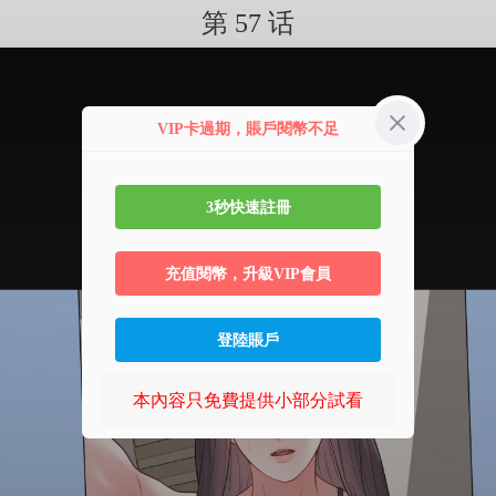
第 57 话
VIP卡過期，賬戶閱幣不足
3秒快速註冊
充值閱幣，升級VIP會員
登陸賬戶
本內容只免費提供小部分試看