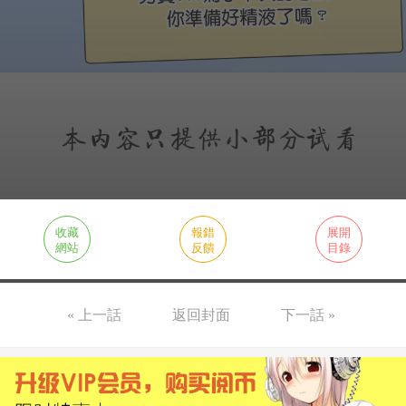
收藏
報錯
展開
網站
反饋
目錄
« 上一話
返回封面
下一話 »