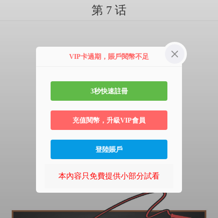
第 7 话
VIP卡過期，賬戶閱幣不足
3秒快速註冊
充值閱幣，升級VIP會員
登陸賬戶
本內容只免費提供小部分試看