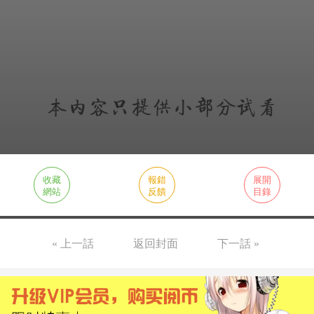
收藏
報錯
展開
網站
反饋
目錄
« 上一話
返回封面
下一話 »