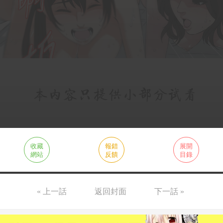
收藏
報錯
展開
網站
反饋
目錄
« 上一話
返回封面
下一話 »