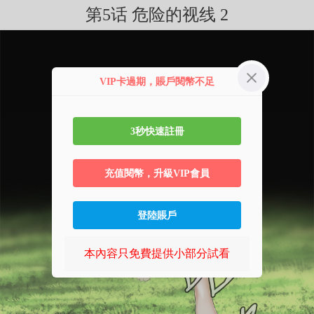
第5话 危险的视线 2
VIP卡過期，賬戶閱幣不足
3秒快速註冊
充值閱幣，升級VIP會員
登陸賬戶
本內容只免費提供小部分試看