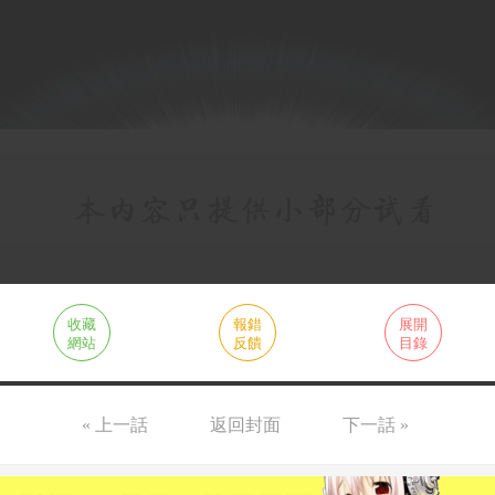
收藏
報錯
展開
網站
反饋
目錄
« 上一話
返回封面
下一話 »